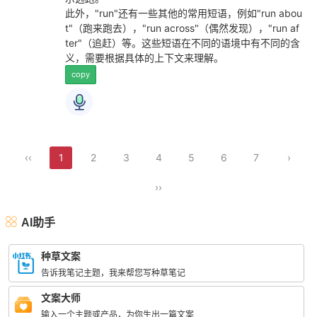
此外，"run"还有一些其他的常用短语，例如"run abou
t"（跑来跑去），"run across"（偶然发现），"run af
ter"（追赶）等。这些短语在不同的语境中有不同的含
义，需要根据具体的上下文来理解。
copy
‹‹
1
2
3
4
5
6
7
›
››
AI助手
种草文案
告诉我笔记主题，我来帮您写种草笔记
文案大师
输入一个主题或产品，为你生出一篇文案