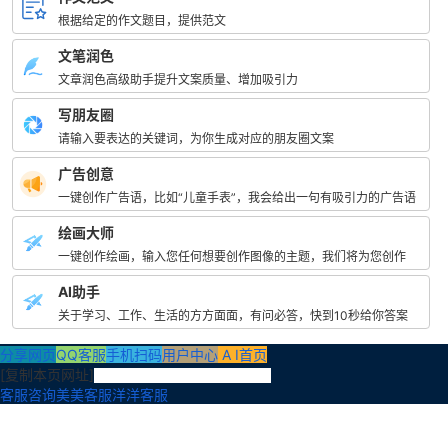
根据给定的作文题目，提供范文
文笔润色
文章润色高级助手提升文案质量、增加吸引力
写朋友圈
请输入要表达的关键词，为你生成对应的朋友圈文案
广告创意
一键创作广告语，比如“儿童手表”，我会给出一句有吸引力的广告语
绘画大师
一键创作绘画，输入您任何想要创作图像的主题，我们将为您创作
AI助手
关于学习、工作、生活的方方面面，有问必答，快到10秒给你答案
分享网页
QQ客服
手机扫码
用户中心
A I首页
[
复制本页网址
]
客服咨询
美美客服
洋洋客服